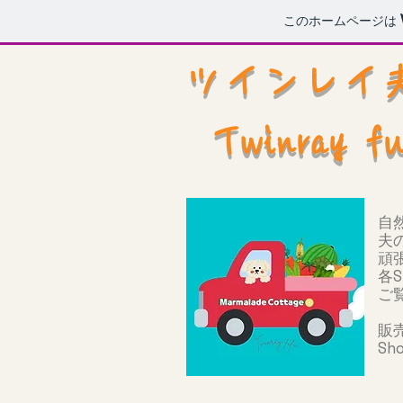
このホームページは
ツインレ
Twinray 
自
夫
​
各
ご
販
​S