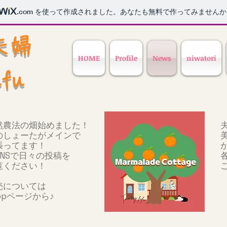
.com
を使って作成されました。あなたも無料で作ってみませんか
イ夫婦
HOME
Profile
News
niwatori
fufu
然農法の畑始めました！
のしょーたがメインで
頑張ってます！
SNSで日々の投稿を
覧ください！
売については
hopページから♪