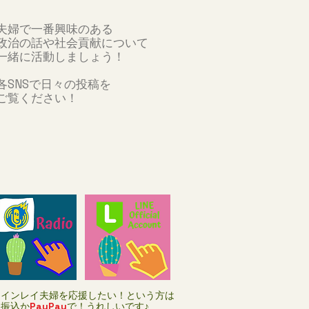
夫婦で一番興味のある
政治の話や社会貢献について
​一緒に活動しましょう！
各SNSで日々の投稿を
ご覧ください！
ツインレイ夫婦を応援したい！という方は
お振込か
PayPay
で！うれしいです♪