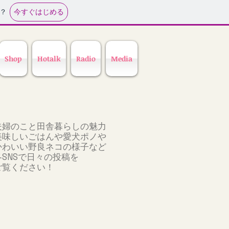
今すぐはじめる
？
Shop
Hotalk
Radio
Media
夫婦のこと田舎暮らしの魅力
美味しいごはんや愛犬ポノや
かわいい野良ネコの様子など
各SNSで日々の投稿を
ご覧ください！