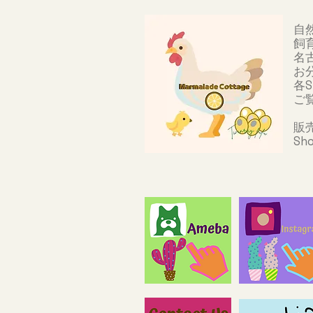
自
飼
名
​
各
ご
販
​S