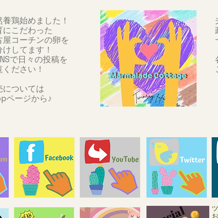
然養鶏始めました！
育にこだわった
古屋コーチンの卵を
お分けしてます！
SNSで日々の投稿を
覧ください！
売については
hopページから♪